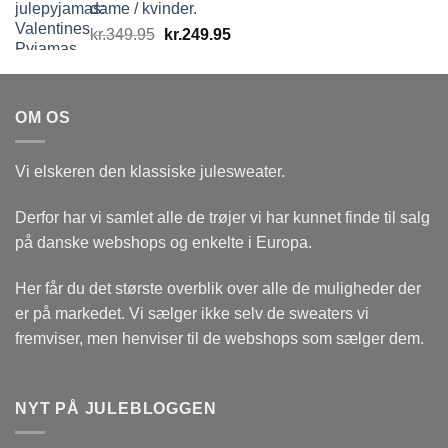
dame / kvinder.
Den
Den
kr.
349.95
kr.
249.95
oprindelige
aktuelle
pris
pris
var:
er:
OM OS
kr.349.95.
kr.249.95.
Vi elskeren den klassiske julesweater.
Derfor har vi samlet alle de trøjer vi har kunnet finde til salg
på danske webshops og enkelte i Europa.
Her får du det største overblik over alle de muligheder der
er på markedet. Vi sælger ikke selv de sweaters vi
fremviser, men henviser til de webshops som sælger dem.
NYT PÅ JULEBLOGGEN