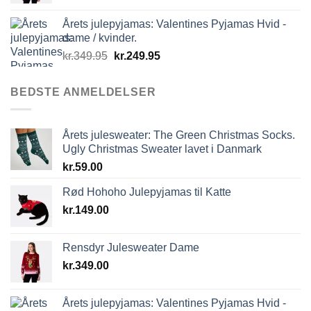
Årets julepyjamas: Valentines Pyjamas Hvid -
dame / kvinder.
Den
Den
kr.
349.95
kr.
249.95
oprindelige
aktuelle
pris
pris
BEDSTE ANMELDELSER
var:
er:
kr.349.95.
kr.249.95.
Årets julesweater: The Green Christmas Socks.
Ugly Christmas Sweater lavet i Danmark
kr.
59.00
Rød Hohoho Julepyjamas til Katte
kr.
149.00
Rensdyr Julesweater Dame
kr.
349.00
Årets julepyjamas: Valentines Pyjamas Hvid -