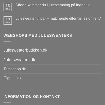
Sådan kommer du i julestemning på ingen tid
18
nov
Julesweater til par – matchende eller fælles om en?
18
nov
WEBSHOPS MED JULESWEATERS
Julesweaterbutikken.dk
Jule-sweaters.dk
Temashop.dk
Giggles.dk
INFORMATION OG KONTAKT