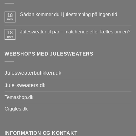
Sådan kommer du i julestemning på ingen tid
18
nov
Julesweater til par – matchende eller fælles om en?
18
nov
WEBSHOPS MED JULESWEATERS
Julesweaterbutikken.dk
Jule-sweaters.dk
Temashop.dk
Giggles.dk
INFORMATION OG KONTAKT