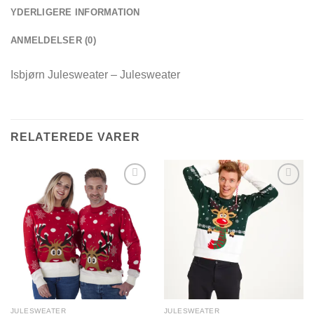
YDERLIGERE INFORMATION
ANMELDELSER (0)
Isbjørn Julesweater – Julesweater
RELATEREDE VARER
Add to
Add to
Wishlist
Wishlist
JULESWEATER
JULESWEATER