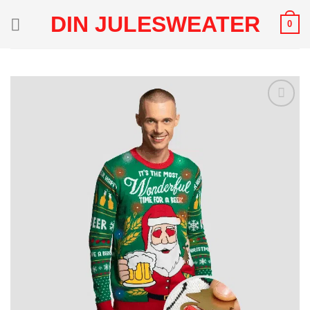
Fortsæt
DIN JULESWEATER
0
til
indhold
Add to
Wishlist