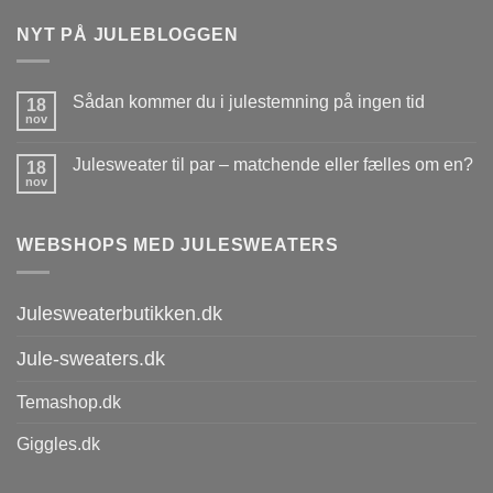
NYT PÅ JULEBLOGGEN
Sådan kommer du i julestemning på ingen tid
18
nov
Julesweater til par – matchende eller fælles om en?
18
nov
WEBSHOPS MED JULESWEATERS
Julesweaterbutikken.dk
Jule-sweaters.dk
Temashop.dk
Giggles.dk