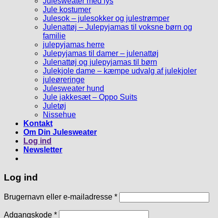
Julesweater med lys
Jule kostumer
Julesok – julesokker og julestrømper
Julenattøj – Julepyjamas til voksne børn og
familie
julepyjamas herre
Julepyjamas til damer – julenattøj
Julenattøj og julepyjamas til børn
Julekjole dame – kæmpe udvalg af julekjoler
juleøreringe
Julesweater hund
Jule jakkesæt – Oppo Suits
Juletøj
Nissehue
Kontakt
Om Din Julesweater
Log ind
Newsletter
Log ind
Brugernavn eller e-mailadresse
*
Adgangskode
*