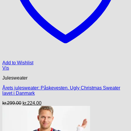
Add to Wishlist
Vis
Julesweater
Årets julesweater: Påskevesten. Ugly Christmas Sweater
lavet i Danmark
Den
Den
kr.
299.00
kr.
224.00
oprindelige
aktuelle
pris
pris
var:
er:
kr.299.00.
kr.224.00.