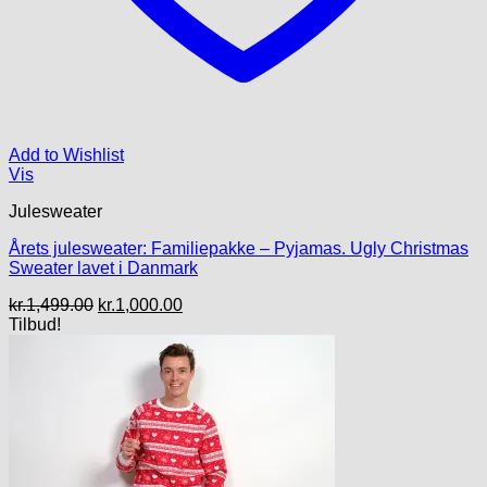
Add to Wishlist
Vis
Julesweater
Årets julesweater: Familiepakke – Pyjamas. Ugly Christmas
Sweater lavet i Danmark
Den
Den
kr.
1,499.00
kr.
1,000.00
oprindelige
aktuelle
Tilbud!
pris
pris
var:
er:
kr.1,499.00.
kr.1,000.00.