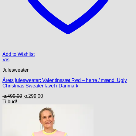
Add to Wishlist
Vis
Julesweater
Årets julesweater: Valentinssæt Rød – herre / mænd. Ugly
Christmas Sweater lavet i Danmark
Den
Den
kr.
499.00
kr.
299.00
oprindelige
aktuelle
Tilbud!
pris
pris
var:
er:
kr.499.00.
kr.299.00.