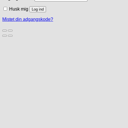
Husk mig
Log ind
Mistet din adgangskode?