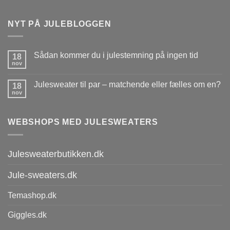
NYT PÅ JULEBLOGGEN
Sådan kommer du i julestemning på ingen tid
18
nov
Julesweater til par – matchende eller fælles om en?
18
nov
WEBSHOPS MED JULESWEATERS
Julesweaterbutikken.dk
Jule-sweaters.dk
Temashop.dk
Giggles.dk