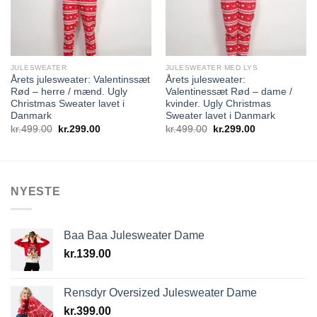
JULESWEATER
JULESWEATER MED LYS
Årets julesweater: Valentinssæt
Årets julesweater:
Rød – herre / mænd. Ugly
Valentinessæt Rød – dame /
Christmas Sweater lavet i
kvinder. Ugly Christmas
Danmark
Sweater lavet i Danmark
Den
Den
Den
Den
kr.
499.00
kr.
299.00
kr.
499.00
kr.
299.00
oprindelige
aktuelle
oprindelige
aktuelle
pris
pris
pris
pris
var:
er:
var:
er:
kr.499.00.
kr.299.00.
kr.499.00.
kr.299.00.
NYESTE
Baa Baa Julesweater Dame
kr.
139.00
Rensdyr Oversized Julesweater Dame
kr.
399.00