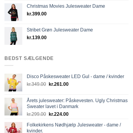
Christmas Movies Julesweater Dame
kr.
399.00
Stribet Grøn Julesweater Dame
kr.
139.00
BEDST SÆLGENDE
Disco Påskesweater LED Gul - dame / kvinder
Den
Den
kr.
349.00
kr.
261.00
oprindelige
aktuelle
pris
pris
Årets julesweater: Påskevesten. Ugly Christmas
var:
er:
Sweater lavet i Danmark
kr.349.00.
kr.261.00.
Den
Den
kr.
299.00
kr.
224.00
oprindelige
aktuelle
Folkekirkens Nødhjælp Julesweater - dame /
pris
pris
kvinder.
var:
er: