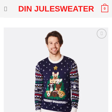
Fortsæt
DIN JULESWEATER
0
til
indhold
Add to
Wishlist