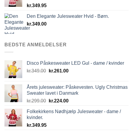
kr.
349.95
kr.299.00.
kr.224.00.
Den Elegante Julesweater Hvid - Børn.
kr.
349.00
BEDSTE ANMELDELSER
Disco Påskesweater LED Gul - dame / kvinder
Den
Den
kr.
349.00
kr.
261.00
oprindelige
aktuelle
pris
pris
Årets julesweater: Påskevesten. Ugly Christmas
var:
er:
Sweater lavet i Danmark
kr.349.00.
kr.261.00.
Den
Den
kr.
299.00
kr.
224.00
oprindelige
aktuelle
Folkekirkens Nødhjælp Julesweater - dame /
pris
pris
kvinder.
var:
er:
kr.
349.95
kr.299.00.
kr.224.00.