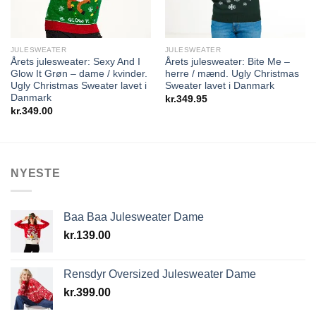
JULESWEATER
JULESWEATER
Årets julesweater: Sexy And I
Årets julesweater: Bite Me –
Glow It Grøn – dame / kvinder.
herre / mænd. Ugly Christmas
Ugly Christmas Sweater lavet i
Sweater lavet i Danmark
Danmark
kr.
349.95
kr.
349.00
NYESTE
Baa Baa Julesweater Dame
kr.
139.00
Rensdyr Oversized Julesweater Dame
kr.
399.00