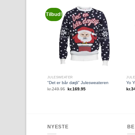
Tilbud!
Add to
Wishlist
JULESWEATER
JUL
“Det er bår dæjli” Julesweateren
Yo Y
Den
Den
kr.
249.95
kr.
169.95
kr.
3
oprindelige
aktuelle
pris
pris
var:
er:
kr.249.95.
kr.169.95.
NYESTE
BE