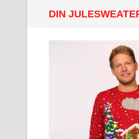
Fortsæt
DIN JULESWEATE
til
indhold