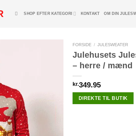
R
SHOP EFTER KATEGORI
KONTAKT
OM DIN JULES
FORSIDE
/
JULESWEATER
Julehusets Jul
– herre / mænd
Add to
Wishlist
349.95
kr.
DIREKTE TIL BUTIK