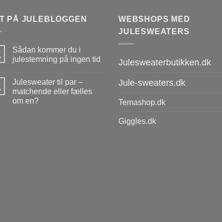
T PÅ JULEBLOGGEN
WEBSHOPS MED
JULESWEATERS
Sådan kommer du i
8
v
julestemning på ingen tid
Julesweaterbutikken.dk
Julesweater til par –
Jule-sweaters.dk
8
v
matchende eller fælles
om en?
Temashop.dk
Giggles.dk