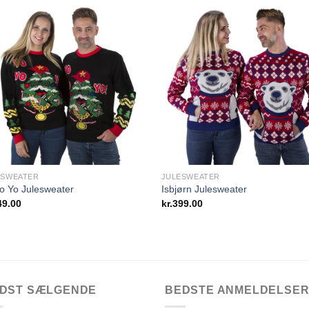
Add to
Add 
Wishlist
Wishl
ESWEATER
JULESWEATER
o Yo Julesweater
Isbjørn Julesweater
49.00
kr.
399.00
DST SÆLGENDE
BEDSTE ANMELDELSE