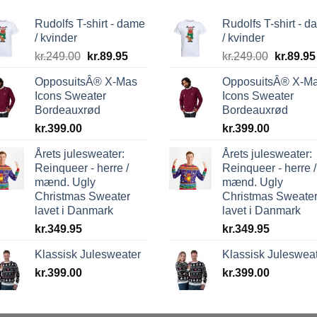
Rudolfs T-shirt - dame
Rudolfs T-shirt - 
/ kvinder
/ kvinder
Den
Den
Den
kr.
249.00
kr.
89.95
kr.
249.00
kr.
89.95
oprindelige
aktuelle
oprindel
OpposuitsÂ® X-Mas
OpposuitsÂ® X-M
pris
pris
pris
Icons Sweater
Icons Sweater
var:
er:
var:
Bordeauxrød
Bordeauxrød
kr.249.00.
kr.89.95.
kr.249.0
kr.
399.00
kr.
399.00
Årets julesweater:
Årets julesweater:
Reinqueer - herre /
Reinqueer - herre /
mænd. Ugly
mænd. Ugly
Christmas Sweater
Christmas Sweate
lavet i Danmark
lavet i Danmark
kr.
349.95
kr.
349.95
Klassisk Julesweater
Klassisk Juleswea
kr.
399.00
kr.
399.00