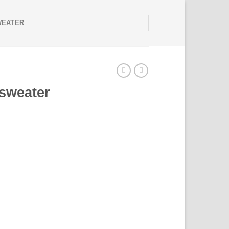
WEATER
esweater