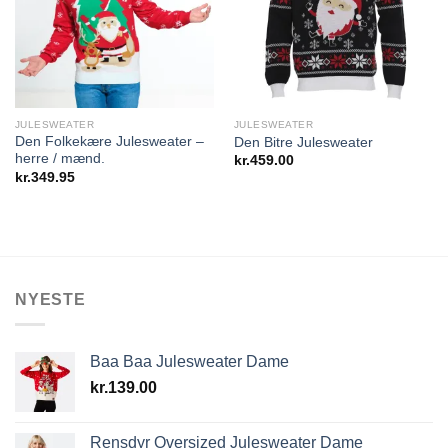
Wishlist
Wishlist
JULESWEATER
JULESWEATER
Den Folkekære Julesweater –
Den Bitre Julesweater
herre / mænd.
kr.
459.00
kr.
349.95
NYESTE
Baa Baa Julesweater Dame
kr.
139.00
Rensdyr Oversized Julesweater Dame