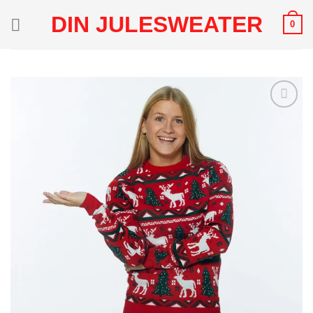
Fortsæt
DIN JULESWEATER
0
til
indhold
Add to
Wishlist