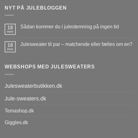
NYT PÅ JULEBLOGGEN
Sådan kommer du i julestemning på ingen tid
18
nov
Julesweater til par – matchende eller fælles om en?
18
nov
WEBSHOPS MED JULESWEATERS
Julesweaterbutikken.dk
Jule-sweaters.dk
Temashop.dk
Giggles.dk