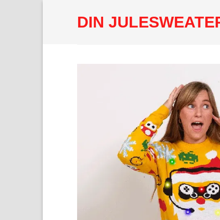
Fortsæt
DIN JULESWEATE
til
indhold