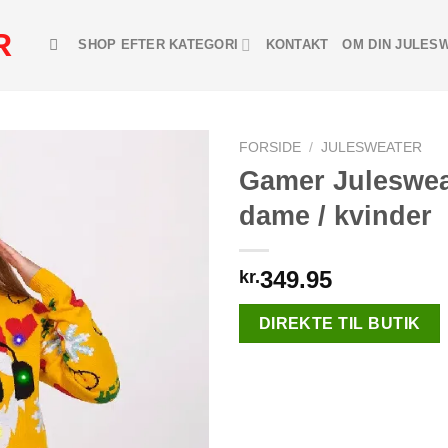
R
SHOP EFTER KATEGORI
KONTAKT
OM DIN JULES
FORSIDE
/
JULESWEATER
Gamer Juleswea
dame / kvinder
Add to
Wishlist
349.95
kr.
DIREKTE TIL BUTIK