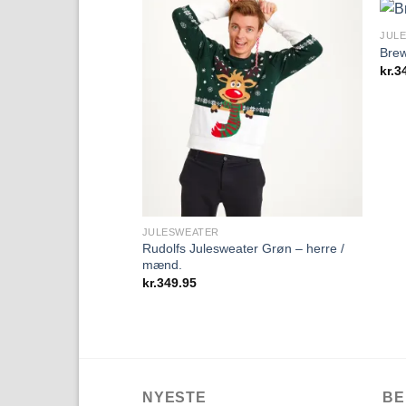
JUL
Brew
kr.
3
Add to
Wishlist
JULESWEATER
Rudolfs Julesweater Grøn – herre /
mænd.
kr.
349.95
NYESTE
BE