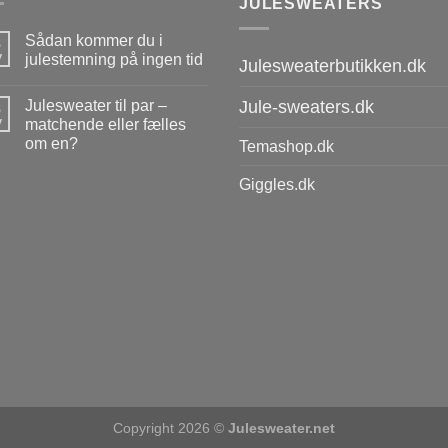
JULESWEATERS
Sådan kommer du i
8
v
julestemning på ingen tid
Julesweaterbutikken.dk
Julesweater til par –
Jule-sweaters.dk
8
v
matchende eller fælles
om en?
Temashop.dk
Giggles.dk
Copyright 2026 ©
Julesweater.net