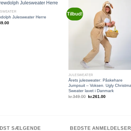
ESWEATER
Tilbud!
dolph Julesweater Herre
49.00
Add to
Add 
Wishlist
Wishl
JULESWEATER
Årets julesweater: Påskehare
Jumpsuit – Voksen. Ugly Christm
Sweater lavet i Danmark
Den
Den
kr.
349.00
kr.
261.00
oprindelige
aktuelle
pris
pris
var:
er:
kr.349.00.
kr.261.00.
DST SÆLGENDE
BEDSTE ANMELDELSE