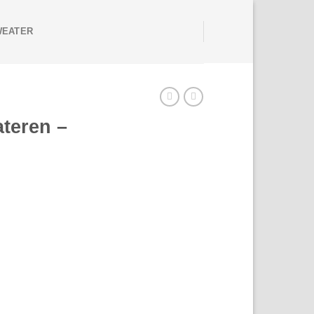
WEATER
teren –