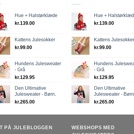
Hue + Halstørklæde
Hue + Halstørklæ
kr.
139.00
kr.
139.00
Kattens Julesokker
Kattens Julesokke
kr.
99.00
kr.
99.00
Hundens Julesweater
Hundens Juleswea
- Grå
- Grå
kr.
129.95
kr.
129.95
Den Ultimative
Den Ultimative
Julesweater - Børn.
Julesweater - Børn
kr.
265.00
kr.
265.00
T PÅ JULEBLOGGEN
WEBSHOPS MED