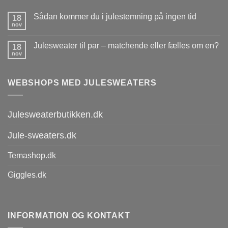
Sådan kommer du i julestemning på ingen tid
18
nov
Julesweater til par – matchende eller fælles om en?
18
nov
WEBSHOPS MED JULESWEATERS
Julesweaterbutikken.dk
Jule-sweaters.dk
Temashop.dk
Giggles.dk
INFORMATION OG KONTAKT