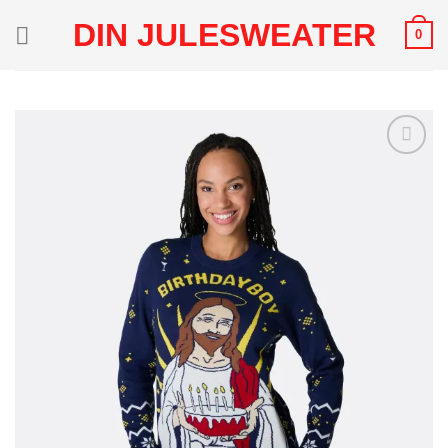
Fortsæt
DIN JULESWEATER
0
til
indhold
Add to
Wishlist