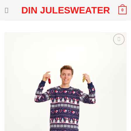
Fortsæt
DIN JULESWEATER
0
til
indhold
Add to
Wishlist