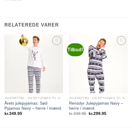
RELATEREDE VARER
Tilbud!
Add to
Add to
Wishlist
Wishlist
JULENATTØJ - JULEPYJAMAS TIL VOKSNE BØRN OG FAMILIE
JULENATTØJ - JULEPYJAMAS TIL VOKSNE BØRN OG FAMILIE
Årets julepyjamas: Sød
Rensdyr Julepyjamas Navy –
Pyjamas Navy – herre / mænd.
herre / mænd.
Den
Den
kr.
349.95
kr.
349.95
kr.
299.95
oprindelige
aktuelle
pris
pris
var:
er:
kr.349.95.
kr.299.95.