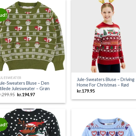
kr.149.95.
kr.97.47.
bud!
Add to
Add 
Wishlist
Wishl
ULESWEATER
Jule-Sweaters Bluse – Driving
ule-Sweaters Bluse – Den
Home For Christmas – Rød
tilede Julesweater – Grøn
kr.
179.95
Den
Den
r.
299.95
kr.
194.97
oprindelige
aktuelle
pris
pris
var:
er:
kr.299.95.
kr.194.97.
bud!