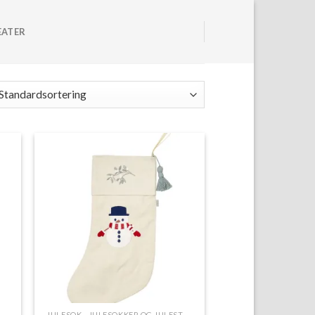
EATER
to
Add to
ist
Wishlist
SOK - JULESOKKER OG JULESTRØMPER
JULESOK - JULESOKKER OG JULESTRØMPER