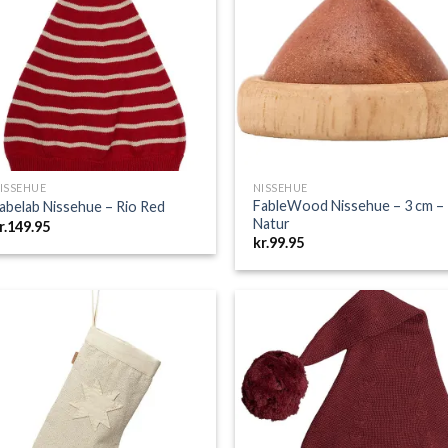
Add to
Add 
Wishlist
Wishl
ISSEHUE
NISSEHUE
FableWood Nissehue – 3 cm –
abelab Nissehue – Rio Red
Natur
r.
149.95
kr.
99.95
Add to
Add 
Wishlist
Wishl