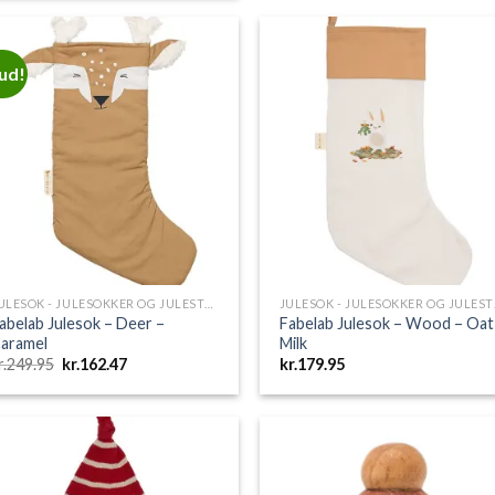
kr.229.95.
kr.149.47.
var:
er:
kr.249.95.
kr.162.47.
bud!
Add to
Add 
Wishlist
Wishl
JULESOK - JULESOKKER OG JULESTRØMPER
JULE
abelab Julesok – Deer –
Fabelab Julesok – Wood – Oat
aramel
Milk
Den
Den
r.
249.95
kr.
162.47
kr.
179.95
oprindelige
aktuelle
pris
pris
var:
er:
kr.249.95.
kr.162.47.