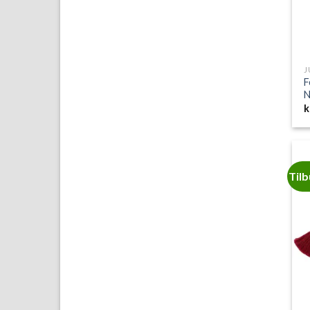
F
N
k
Til