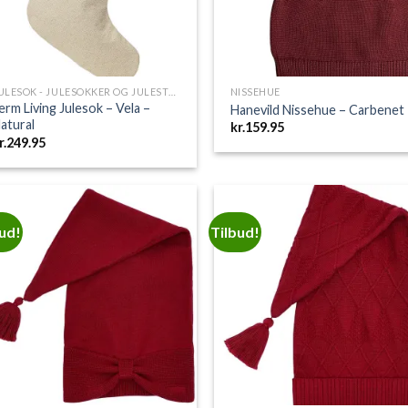
JULESOK - JULESOKKER OG JULESTRØMPER
NISSEHUE
erm Living Julesok – Vela –
Hanevild Nissehue – Carbenet
atural
kr.
159.95
r.
249.95
bud!
Tilbud!
Add to
Add 
Wishlist
Wishl