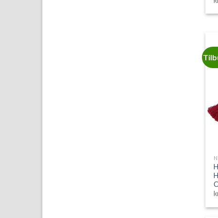
k
Til
N
H
H
C
k