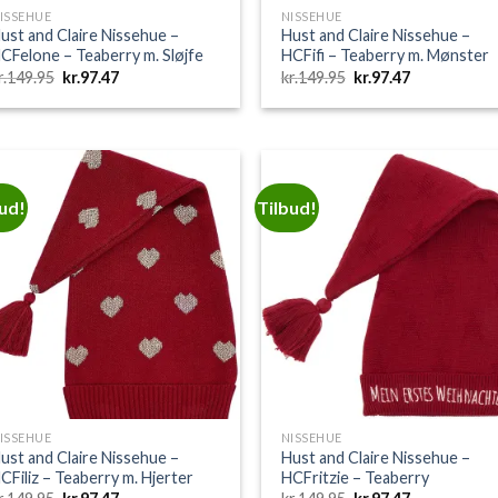
ISSEHUE
NISSEHUE
ust and Claire Nissehue –
Hust and Claire Nissehue –
CFelone – Teaberry m. Sløjfe
HCFifi – Teaberry m. Mønster
Den
Den
Den
Den
r.
149.95
kr.
97.47
kr.
149.95
kr.
97.47
oprindelige
aktuelle
oprindelige
aktuelle
pris
pris
pris
pris
var:
er:
var:
er:
kr.149.95.
kr.97.47.
kr.149.95.
kr.97.47.
bud!
Tilbud!
Add to
Add 
Wishlist
Wishl
ISSEHUE
NISSEHUE
ust and Claire Nissehue –
Hust and Claire Nissehue –
CFiliz – Teaberry m. Hjerter
HCFritzie – Teaberry
Den
Den
Den
Den