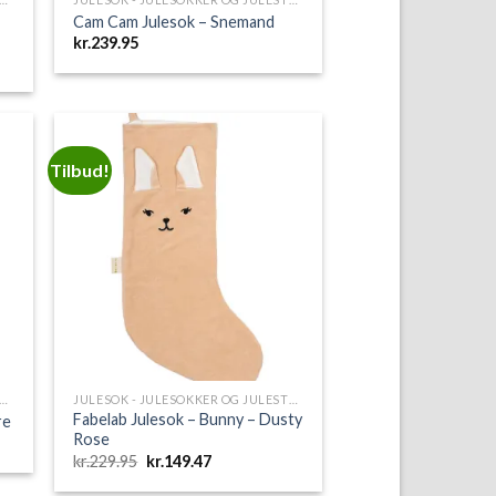
Cam Cam Julesok – Snemand
kr.
239.95
Tilbud!
to
Add to
ist
Wishlist
SOK - JULESOKKER OG JULESTRØMPER
JULESOK - JULESOKKER OG JULESTRØMPER
Fabelab Julesok – Bunny – Dusty
re
Rose
Den
Den
kr.
229.95
kr.
149.47
oprindelige
aktuelle
pris
pris