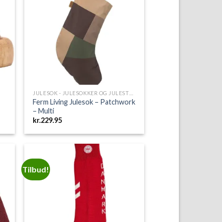
to
Add to
ist
Wishlist
JULESOK - JULESOKKER OG JULESTRØMPER
Ferm Living Julesok – Patchwork
– Multi
kr.
229.95
Tilbud!
to
Add to
ist
Wishlist