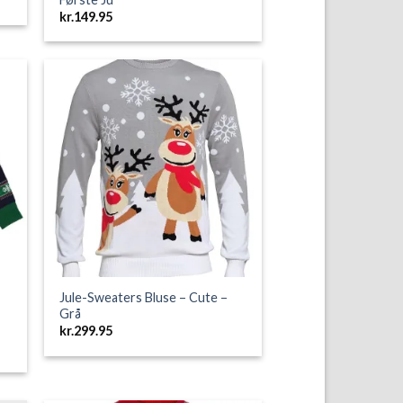
kr.
149.95
to
Add to
ist
Wishlist
Jule-Sweaters Bluse – Cute –
Grå
kr.
299.95