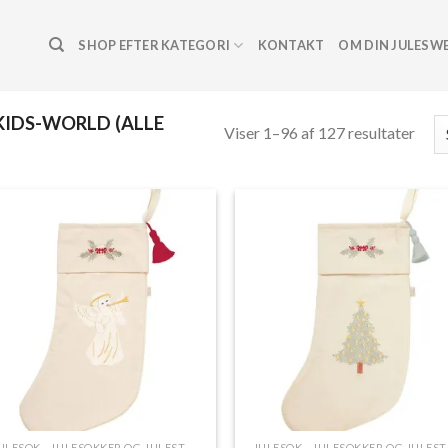
SHOP EFTER KATEGORI
KONTAKT
OM DIN JULESW
IDS-WORLD (ALLE
Viser 1–96 af 127 resultater
Add to
Add 
Wishlist
Wishl
JULESOK - JULESOKKER OG JULESTRØMPER
JULE