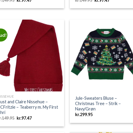
r.
149.95
kr.
97.47
kr.
149.95
kr.
97.47
oprindelige
aktuelle
oprindelige
aktuelle
pris
pris
pris
pris
var:
er:
var:
er:
kr.149.95.
kr.97.47.
kr.149.95.
kr.97.47.
bud!
Add to
Add 
Wishlist
Wishl
ISSEHUE
Jule-Sweaters Bluse –
ust and Claire Nissehue –
Christmas Tree – Strik –
CFritzie – Teaberry m. My First
Navy/Grøn
hri
kr.
299.95
Den
Den
r.
149.95
kr.
97.47
oprindelige
aktuelle
pris
pris
var:
er: