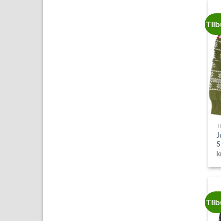
Til
J
J
S
k
Til