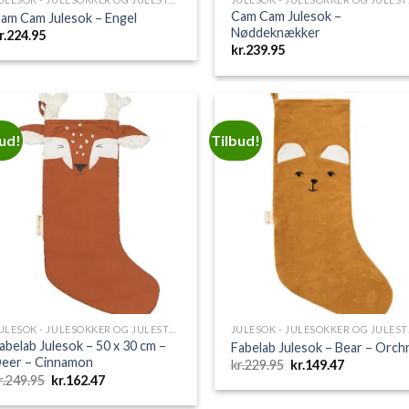
Cam Cam Julesok –
am Cam Julesok – Engel
Nøddeknækker
r.
224.95
kr.
239.95
bud!
Tilbud!
Add to
Add 
Wishlist
Wishl
JULESOK - JULESOKKER OG JULESTRØMPER
JULE
abelab Julesok – 50 x 30 cm –
Fabelab Julesok – Bear – Orch
eer – Cinnamon
Den
Den
kr.
229.95
kr.
149.47
oprindelige
aktuelle
Den
Den
r.
249.95
kr.
162.47
pris
pris
oprindelige
aktuelle
var:
er:
pris
pris