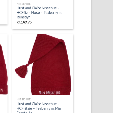
NISSEHUE
Hust and Claire Nissehue –
HCFiliz – Nose – Teaberry m.
Rensdyr
kr.
149.95
to
Add to
ist
Wishlist
NISSEHUE
Hust and Claire Nissehue –
HCFritzie – Teaberry m. Min
Første Ju