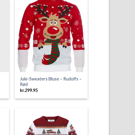
to
Add to
ist
Wishlist
Jule-Sweaters Bluse – Rudolfs –
Rød
kr.
299.95