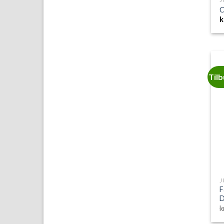
C
k
Til
F
D
k