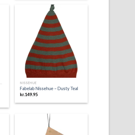
var:
er:
kr.229.95.
kr.149.47.
to
Add to
ist
Wishlist
SOK - JULESOKKER OG JULESTRØMPER
NISSEHUE
Fabelab Nissehue – Dusty Teal
kr.
149.95