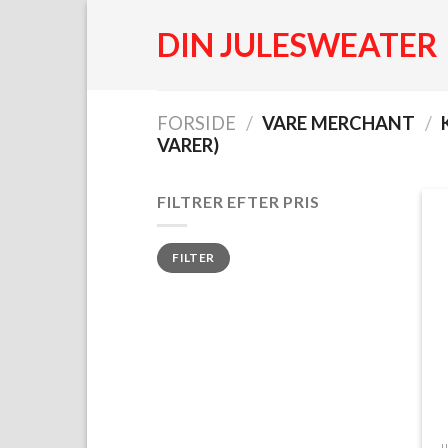
Fortsæt
DIN JULESWEATER
til
indhold
FORSIDE
/
VARE MERCHANT
/
K
VARER)
FILTRER EFTER PRIS
Mindste
Højeste
FILTER
pris
pris