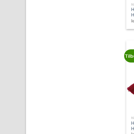
N
H
H
k
Til
N
H
H