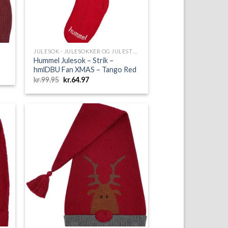
JULESOK - JULESOKKER OG JULESTRØMPER
Hummel Julesok – Strik –
hmlDBU Fan XMAS – Tango Red
Den
Den
kr.
99.95
kr.
64.97
oprindelige
aktuelle
pris
pris
var:
er:
kr.99.95.
kr.64.97.
to
Add to
ist
Wishlist